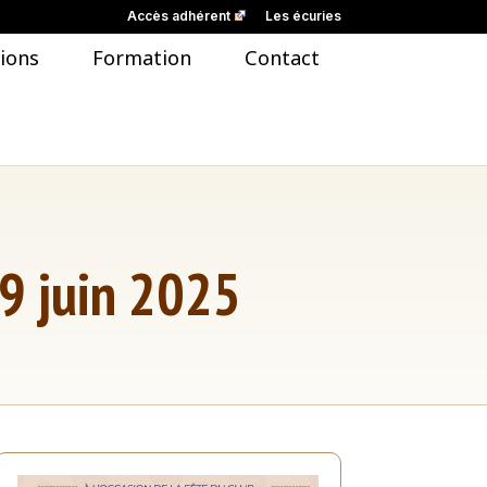
Accès adhérent
Les écuries
ions
Formation
Contact
29 juin 2025
Groupes
Équicoaching
Team Building d’équitation