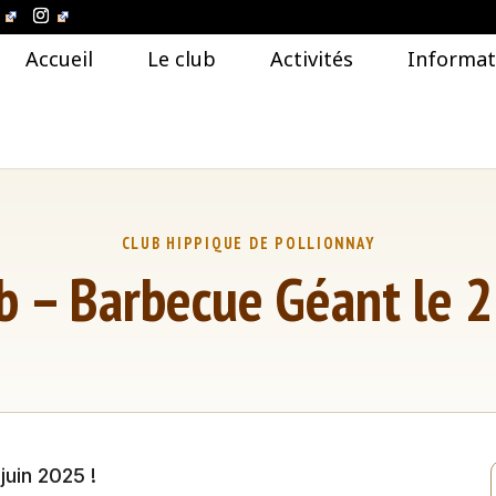
Accueil
Le club
Activités
Informat
b – Barbecue Géant le 
Equitation de loisirs
Equitation sportive
Ecole d’équitation
ition
juin 2025 !