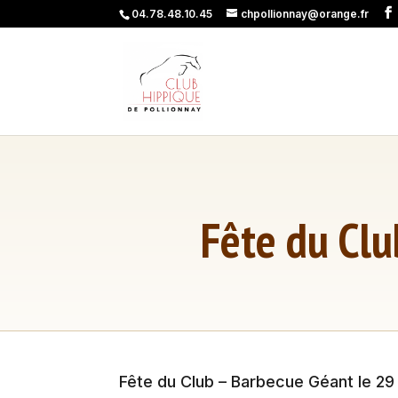
04.78.48.10.45
chpollionnay@orange.fr
Fête du Clu
Baby poney dès 3 ans
Poney toupet dès 5 ans
Poney club dès 7 ans
Poney : initiation à la compét
Poney : compétition club
Fête du Club – Barbecue Géant le 29 