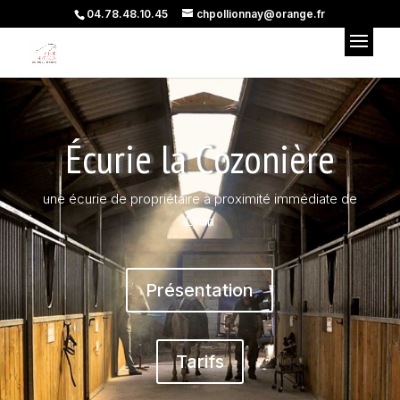
04.78.48.10.45
chpollionnay@orange.fr
Écurie la Cozonière
une écurie de propriétaire à proximité immédiate de
Lyon
Présentation
Tarifs